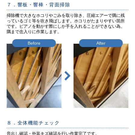
７．響板・響棒・背面掃除
掃除機で大きなホコリやごみを取り除き、圧縮エアーで隅に残
っているゴミ等を吹き飛ばします。ホコリがたまりやすい箇所
です。ピアノを動かす際にしか手を入れることができない為、
隅まで念入りに作業します。
Before
After
８．全体機能チェック
音出し確認・外装キズ確認を行い作業完了です。