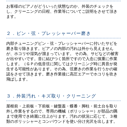
お客様のピアノがどういった状態なのか、外装のチェックを
し、クリーニングの日程、作業等についてご説明をさせて頂き
ます。
２．ピン・弦・プレッシャーバー磨き
内部チューニングピン・弦・プレッシャーバーに付いたサビを
磨き取り除きます。ピアノの内部の汚れは外から見えません
が、ホコリや湿気が溜まっています。 その為、サビなどの被害
が出やすいです。音に結びつく箇所ですので入念に慎重に作業
します。（ＧＰの低音弦に関してはクリーニング時に異音が発
生する可能性があります。その為、弦磨きの作業を行うかの確
認をさせて頂きます。磨き作業後に高圧エアーでホコリを吹き
飛ばします。
３．外装汚れ・キズ取り・クリーニング
屋根前・上前板・下前板・鍵盤蓋・蝶番・脚柱・前土台を取り
外し作業をするので、専用の機械（ポリッシャー）が部品の隅
まで使用でき綺麗に仕上がります。汚れの状況に応じて、３種
類のポリッシャーとコンパウンドを使い分け光沢を出します。