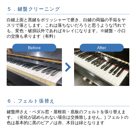
５．鍵盤クリーニング
白鍵上面と黒鍵をポリッシャーで磨き、白鍵の両脇の手垢をヤ
スリで落とします。これは落ちないだろうと思うような汚れで
も、変色・破損以外であればキレイになります。※鍵盤・小口
の交換も承ります（有料）
Before
After
６．フェルト張替え
鍵盤押さえ・ペダル窓・屋根前・底板のフェルトを張り替えま
す。（劣化が認められない場合は交換致しません。) フェルトの
色は基本的に黒のピアノは赤、木目は緑となります